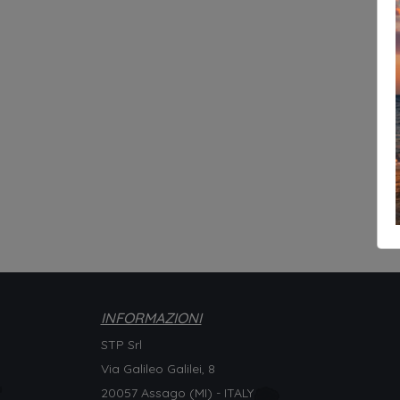
INFORMAZIONI
STP Srl
Via Galileo Galilei, 8
20057 Assago (MI) - ITALY