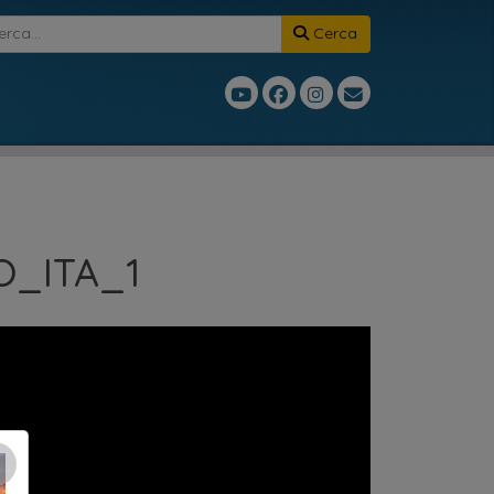
Cerca
O_ITA_1
×