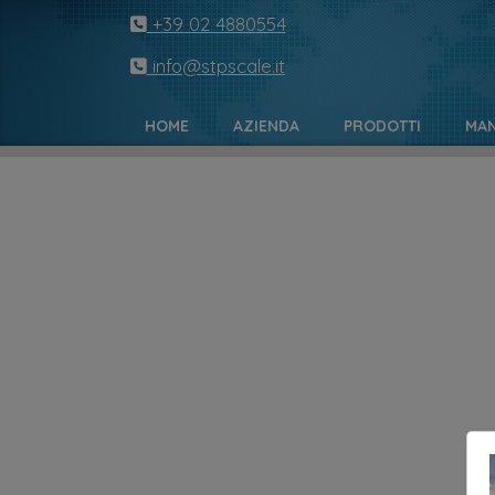
+39 02 4880554
info@stpscale.it
HOME
AZIENDA
PRODOTTI
MAN