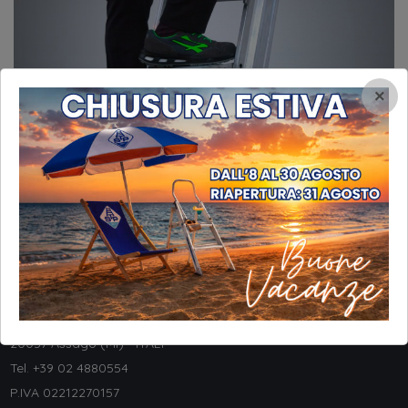
×
INFORMAZIONI
STP Srl
Via Galileo Galilei, 8
20057 Assago (MI) - ITALY
Tel. +
39 02 4880554
P.IVA 02212270157