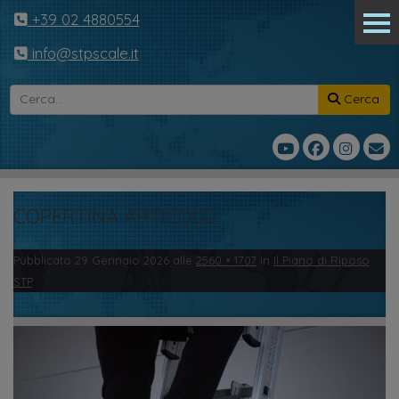
+39 02 4880554
info@stpscale.it
Cerca
COPERTINA ARTICOLO
Pubblicato
29 Gennaio 2026
alle
2560 × 1707
in
Il Piano di Riposo
STP
.
← Precedente