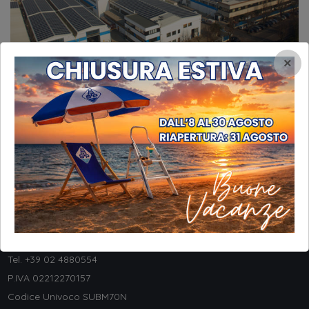
×
INFORMAZIONI
STP Srl
Via Galileo Galilei, 8
20057 Assago (MI) - ITALY
Tel. +
39 02 4880554
P.IVA 02212270157
Codice Univoco SUBM70N