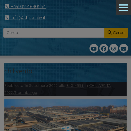
+39 02 4880554
info@stpscale.it
Cerca
chillventa
Pubblicato
16 Settembre 2022
alle
840 × 559
in
CHILLVENTA
2022/Norimberga
.