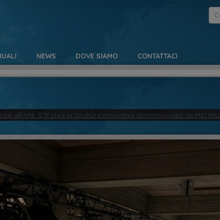
UALI
NEWS
DOVE SIAMO
CONTATTACI
triali all’Arte: STP crea la Struttura innovativa commissionata da MIU M