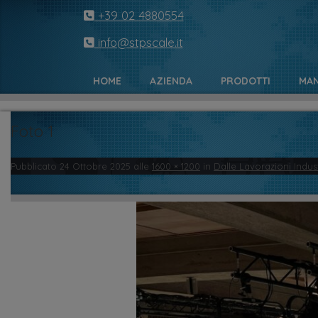
+39 02 4880554
info@stpscale.it
HOME
AZIENDA
PRODOTTI
MAN
Foto 1
Pubblicato
24 Ottobre 2025
alle
1600 × 1200
in
Dalle Lavorazioni Indus