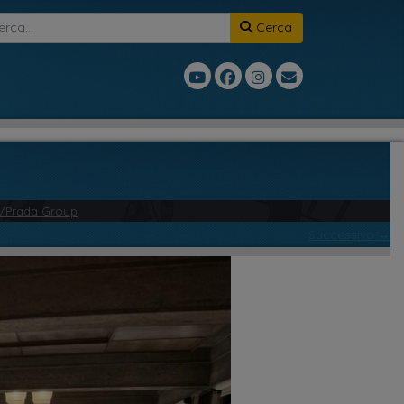
Cerca
IU/Prada Group
.
Successivo →