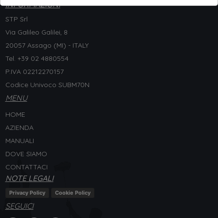
INFORMAZIONI
STP Srl
Via Galileo Galilei, 8
20057 Assago (MI) - ITALY
Tel. +
39 02 4880554
P.IVA 02212270157
Codice Univoco SUBM70N
MENU
HOME
AZIENDA
MANUALI
DOVE SIAMO
CONTATTACI
NOTE LEGALI
Privacy Policy
Cookie Policy
SEGUICI