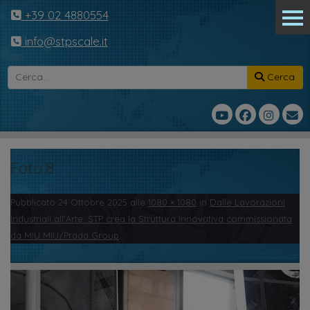
+39 02 4880554
info@stpscale.it
Cerca
Foto 8
Pubblicato
24 Ottobre 2025
alle
1080 × 1080
in
Dalle Lavorazioni
Industriali all’Arte: STP crea la Struttura innovativa commissionata
da MIU MIU/Prada Group
.
← Precedente
Successivo →