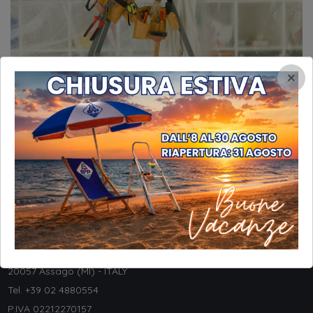
×
INFORMAZIONI
STP Srl
Via Galileo Galilei, 8
20057 Assago (MI) - ITALY
Tel. +
39 02 4880554
P.IVA 02212270157