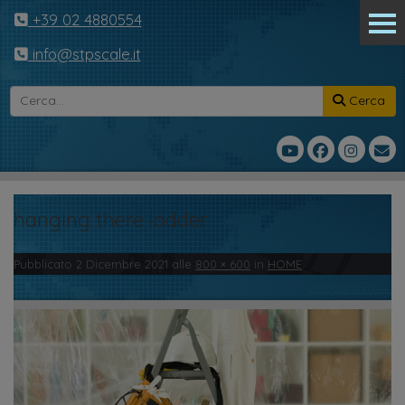
+39 02 4880554
info@stpscale.it
Cerca
hanging there ladder
Pubblicato
2 Dicembre 2021
alle
800 × 600
in
HOME
.
← Precedente
Successivo →