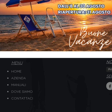
NO
MENU
Pr
HOME
SE
AZIENDA
MANUALI
DOVE SIAMO
CONTATTACI