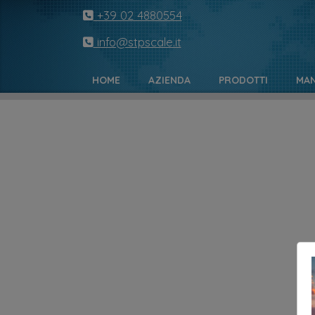
+39 02 4880554
info@stpscale.it
HOME
AZIENDA
PRODOTTI
MAN