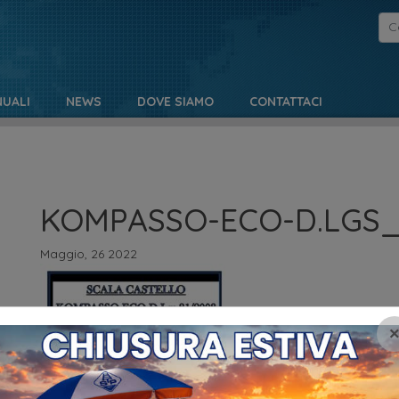
UALI
NEWS
DOVE SIAMO
CONTATTACI
KOMPASSO-ECO-D.LGS_.
Maggio, 26 2022