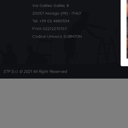
Via Galileo Galilei, 8
20057 Assago (MI) - ITALY
Tel. +
39 02 4880554
P.IVA 02212270157
Codice Univoco SUBM70N
STP S.r.l. © 2021 All Right Reserved