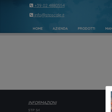
+39 02 4880554
info@stpscale.it
HOME
AZIENDA
PRODOTTI
MAN
INFORMAZIONI
STP Srl