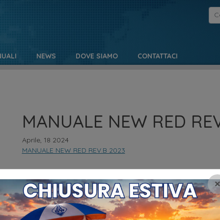
UALI
NEWS
DOVE SIAMO
CONTATTACI
MANUALE NEW RED REV
Aprile, 18 2024
MANUALE NEW RED REV.B 2023
NO
MENU
Pr
HOME