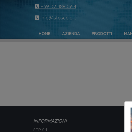
+39 02 4880554
info@stpscale.it
HOME
AZIENDA
PRODOTTI
MAN
INFORMAZIONI
STP Srl