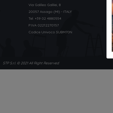
Via Galileo Galilei, 8
20057 Assago (MI) - ITALY
Tel. +
39 02 4880554
P.IVA 02212270157
Codice Univoco SUBM70N
STP S.r.l. © 2021 All Right Reserved