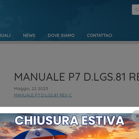
UALI
NEWS
DOVE SIAMO
CONTATTACI
MANUALE P7 D.LGS.81 R
Maggio, 22 2023
MANUALE P7 D.LGS.81 REV C
NO
MENU
Pr
HOME