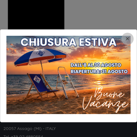
×
INFORMAZIONI
STP Srl
Via Galileo Galilei, 8
20057 Assago (MI) - ITALY
Tel. +
39 02 4880554