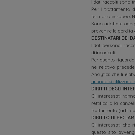
I dati raccolti sono 
Per il trattamento de
territorio europeo. N
Sono adottate adegua
prevenire la perdita d
DESTINATARI DEI D
I dati personali racco
di incaricati.
Per quanto riguarda 
nel relativo precede
Analytics che li ela
quando si utilizzano 
DIRITTI DEGLI INTE
Gli interessati hanno
rettifica o la cance
trattamento (artt. d
DIRITTO DI RECLA
Gli interessati che 
questo sito avvenga