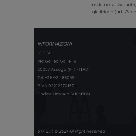
reclamo al Garante,
giudiziarie (art. 79 
INFORMAZIONI
STP Srl
Via Galileo Galilei, 8
20057 Assago (MI) - ITALY
Tel. +
39 02 4880554
P.IVA 02212270157
Codice Univoco SUBM70N
STP S.r.l. © 2021 All Right Reserved