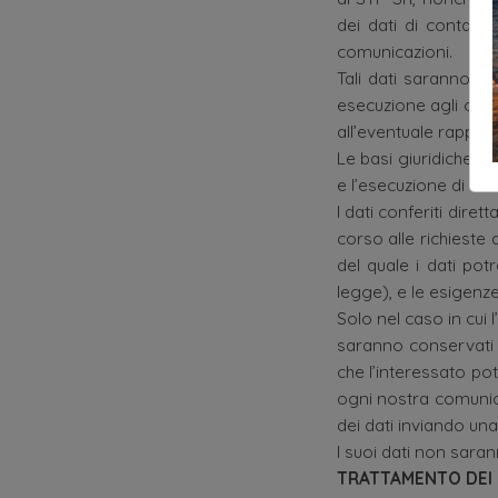
dei dati di contatto
comunicazioni.
Tali dati saranno uti
esecuzione agli obbli
all’eventuale rapport
Le basi giuridiche de
e l’esecuzione di obb
I dati conferiti dir
corso alle richieste d
del quale i dati po
legge), e le esigenz
Solo nel caso in cui 
saranno conservati es
che l’interessato po
ogni nostra comunica
dei dati inviando un
I suoi dati non sara
TRATTAMENTO DEI 