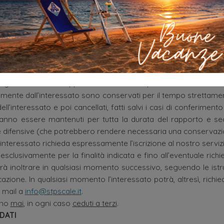
 del mittente, necessari a rispondere, nonché di tutti i dati pe
lizzati per dare corso alle eventuali richieste di informazioni,
ghi di legge e/o agli obblighi precontrattuali e/o agli obblighi
o derivante dall’incarico che l’utente dovesse conferire a STP Srl
l trattamento di tali dati sono pertanto: l’obbligo di legge cui è 
lighi derivanti dal rapporto contrattuale e precontrattuale.
ettamente dall’interessato sono conservati per il tempo strettam
ell’interessato e poi cancellati, fatti salvi i casi di conferiment
tranno essere mantenuti per tutta la durata del rapporto e sec
e difensive (che potrebbero rendere necessaria una conservazio
l’interessato richieda espressamente l’iscrizione al nostro servizio
clusivamente per la finalità indicata e fino all’eventuale richi
trà inoltrare in qualsiasi momento successivo, seguendo le istr
zione. In qualsiasi momento l’interessato potrà, altresì, richie
a mail a
info@stpscale.it
.
nno
mai
, in ogni caso
ceduti a terzi
.
DATI