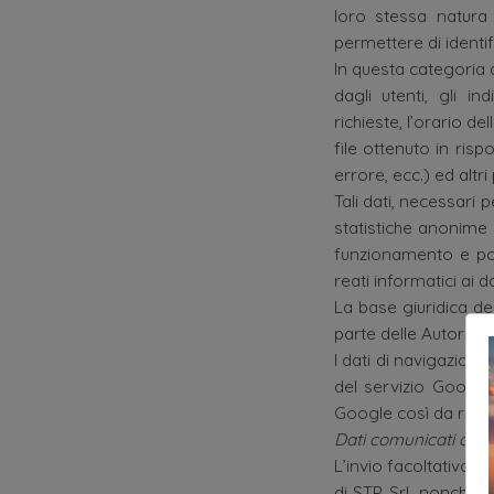
loro stessa natura 
permettere di identifi
In questa categoria di
dagli utenti, gli i
richieste, l’orario de
file ottenuto in risp
errore, ecc.) ed altr
Tali dati, necessari 
statistiche anonime s
funzionamento e potr
reati informatici ai d
La base giuridica del
parte delle Autorità, 
I dati di navigazion
del servizio Google A
Google così da rende
Dati comunicati dall
L’invio facoltativo, e
di STP Srl, nonché l