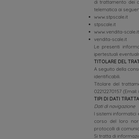
di trattamento dei d
telematica ai seguenti
www.stpscale.it
stpscale.it
www.vendita-scale.it
vendita-scale.it
Le presenti informaz
ipertestuali eventualm
TITOLARE DEL TR
A seguito della consu
identificabili.
Titolare del trattam
02212270157 (Email: 
TIPI DI DATI TRATT
Dati di navigazione
I sistemi informatic
corso del loro norm
protocolli di comunic
Si tratta di informaz