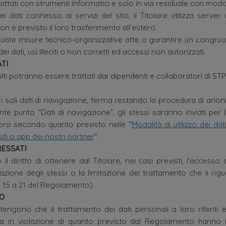
trattati con strumenti informatici e solo in via residuale con moda
i dati connesso ai servizi del sito, il Titolare utilizza server u
on è previsto il loro trasferimento all’estero.
te misure tecnico-organizzative atte a garantire un congruo l
ei dati, usi illeciti o non corretti ed accessi non autorizzati.
ATI
lti potranno essere trattati dai dipendenti e collaboratori di STP 
i soli dati di navigazione, ferma restando la procedura di anon
nte punto “Dati di navigazione”, gli stessi saranno inviati per
bora secondo quanto previsto nelle “
Modalità di utilizzo dei da
siti o app dei nostri partner
“.
RESSATI
 il diritto di ottenere dal Titolare, nei casi previsti, l’accesso 
llazione degli stessi o la limitazione del trattamento che li rig
a 15 a 21 del Regolamento).
MO
ritengono che il trattamento dei dati personali a loro riferiti 
 in violazione di quanto previsto dal Regolamento hanno il