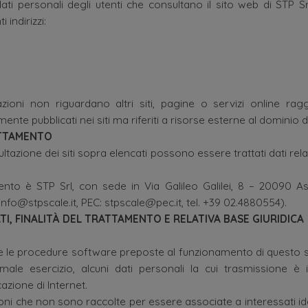
ati personali degli utenti che consultano il sito web di STP Sr
 indirizzi:
ioni non riguardano altri siti, pagine o servizi online raggi
ente pubblicati nei siti ma riferiti a risorse esterne al dominio di
ATTAMENTO
ltazione dei siti sopra elencati possono essere trattati dati rela
ento è STP Srl, con sede in Via Galileo Galilei, 8 – 20090 Ass
info@stpscale.it, PEC: stpscale@pec.it, tel. +39 02.4880554).
ATI, FINALITÀ DEL TRATTAMENTO E RELATIVA BASE GIURIDICA
i e le procedure software preposte al funzionamento di questo s
ale esercizio, alcuni dati personali la cui trasmissione è im
azione di Internet.
ioni che non sono raccolte per essere associate a interessati id