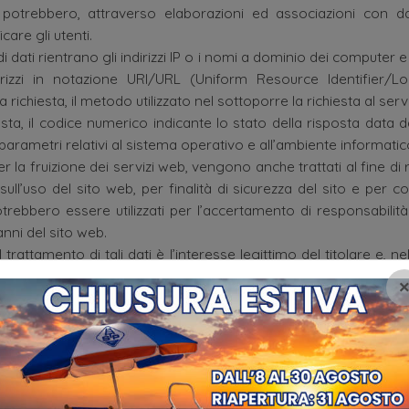
potrebbero, attraverso elaborazioni ed associazioni con dat
care gli utenti.
 dati rientrano gli indirizzi IP o i nomi a dominio dei computer e d
ndirizzi in notazione URI/URL (Uniform Resource Identifier/Lo
lla richiesta, il metodo utilizzato nel sottoporre la richiesta al se
osta, il codice numerico indicante lo stato della risposta data 
i parametri relativi al sistema operativo e all’ambiente informatico
per la fruizione dei servizi web, vengono anche trattati al fine di
ull’uso del sito web, per finalità di sicurezza del sito e per co
ebbero essere utilizzati per l’accertamento di responsabilità
anni del sito web.
 trattamento di tali dati è l’interesse legittimo del titolare e, ne
l’obbligo di legge.
e persistono esclusivamente in forma anonima ed aggregata a fi
nalytics; per tutti questi dati è stato impedito l’incrocio dei 
re totalmente anonimi i dati stessi.
’utente
splicito e volontario di messaggi agli indirizzi di contatto present
a compilazione e l’inoltro di eventuali moduli ivi presenti, comp