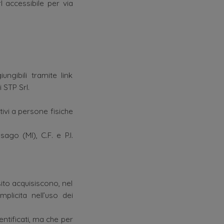
l accessibile per via
ungibili tramite link
 STP Srl.
tivi a persone fisiche
ago (MI), C.F. e P.I.
ito acquisiscono, nel
plicita nell’uso dei
entificati, ma che per