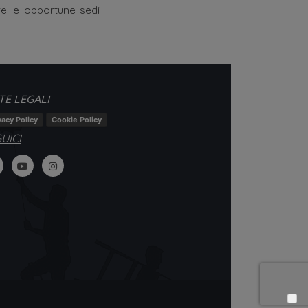
re le opportune sedi
E LEGALI
vacy Policy
Cookie Policy
UICI