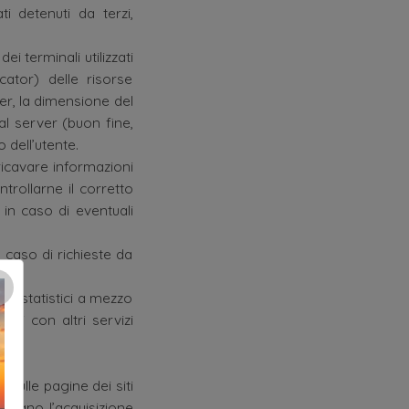
i detenuti da terzi,
ei terminali utilizzati
cator) delle risorse
rver, la dimensione del
dal server (buon fine,
 dell’utente.
 ricavare informazioni
ntrollarne il corretto
 in caso di eventuali
l caso di richieste da
×
ni statistici a mezzo
dati con altri servizi
i sulle pagine dei siti
ortano l’acquisizione