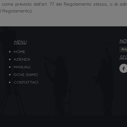
 come previsto dall’art. 77 del Regolamento stesso, o di adi
del Regolamento).
NOT
MENU
Pri
HOME
SEG
AZIENDA
MANUALI
DOVE SIAMO
CONTATTACI