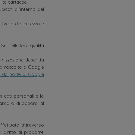
lità cartacee.
bicati all’interno del
ivello di sicurezza e
Srl, nella loro qualità
imizzazione descritta
 la raccolta a Google
ti da parte di Google
ai dati personali e la
uarda o di opporsi al
effettuato attraverso
 diritto di proporre