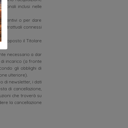
rsonali inclusi nelle
 preventivi o per dare
 contrattuali connessi
.
sottoposto il Titolare
ente necessario a dar
o di incarico (a fronte
ondo gli obblighi di
ne ulteriore).
 di newsletter, i dati
esta di cancellazione,
uzioni che troverà su
dere la cancellazione