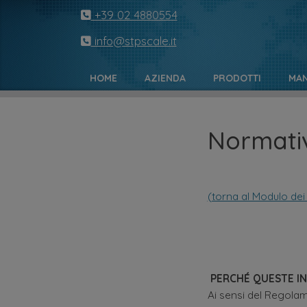
+39 02 4880554
info@stpscale.it
HOME
AZIENDA
PRODOTTI
MAN
Normativ
(torna al Modulo dei
PERCHÉ QUESTE I
Ai sensi del Regola