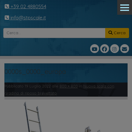
+39 02 4880554
info@stpscale.it
Cerca
0000s_0000_europa
Pubblicato
19 Luglio 2022
alle
800 × 800
in
Nuova scala con
gradino di riposo brevettato
.