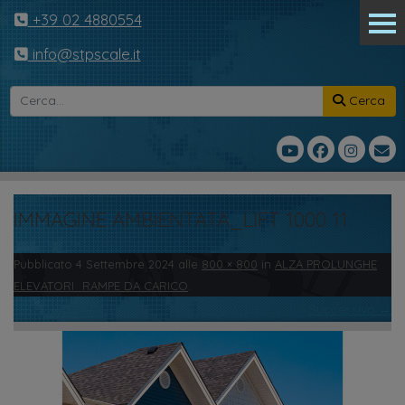
+39 02 4880554
info@stpscale.it
Cerca
IMMAGINE AMBIENTATA_LIFT 1000 11
Pubblicato
4 Settembre 2024
alle
800 × 800
in
ALZA PROLUNGHE
ELEVATORI_RAMPE DA CARICO
.
← Precedente
Successivo →