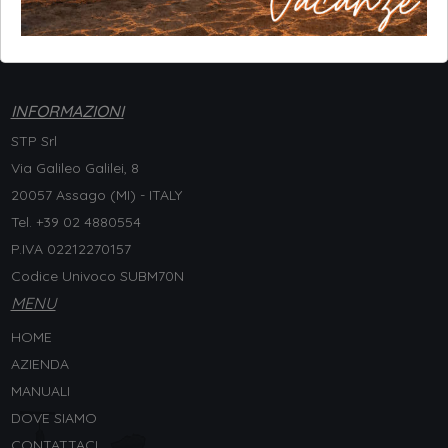
INFORMAZIONI
STP Srl
Via Galileo Galilei, 8
20057 Assago (MI) - ITALY
Tel. +
39 02 4880554
P.IVA 02212270157
Codice Univoco SUBM70N
MENU
HOME
AZIENDA
MANUALI
DOVE SIAMO
CONTATTACI