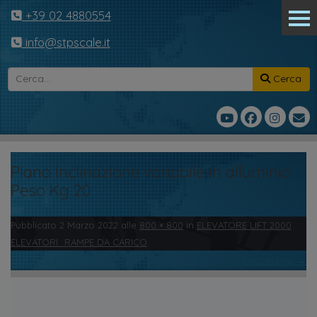
+39 02 4880554
info@stpscale.it
Cerca
Piano inclinazione variabile in alluminio
Peso Kg 20
Pubblicato
2 Marzo 2022
alle
800 × 800
in
ELEVATORE LIFT 2000
ELEVATORI_RAMPE DA CARICO
.
← Precedente
Successivo →