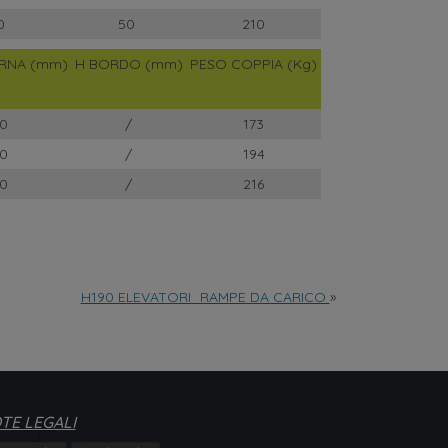
0
50
210
ERNA (mm)
H BORDO (mm)
PESO COPPIA (Kg)
0
/
173
0
/
194
0
/
216
H190 ELEVATORI_RAMPE DA CARICO
»
TE LEGALI