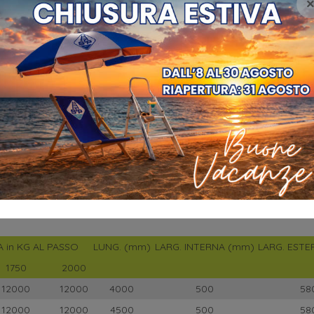
 in KG AL PASSO
LUNG. (mm)
LARG. INTERNA (mm)
LARG. EST
1750
2000
12000
12000
4000
500
58
12000
12000
4500
500
58