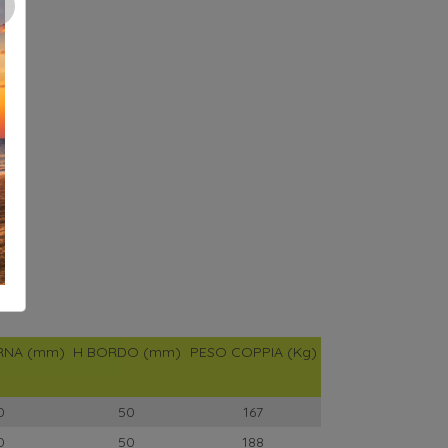
×
ERNA (mm)
H BORDO (mm)
PESO COPPIA (Kg)
0
50
167
0
50
188