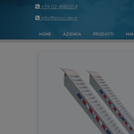
+39 02 4880554
info@stpscale.it
HOME
AZIENDA
PRODOTTI
MAN