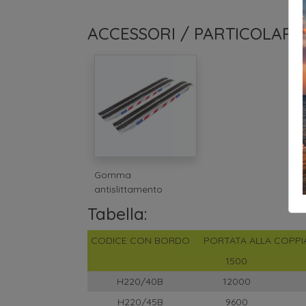
ACCESSORI / PARTICOLARI
Gomma
antislittamento
Tabella:
CODICE CON BORDO
PORTATA ALLA COPPIA
1500
H220/40B
12000
H220/45B
9600