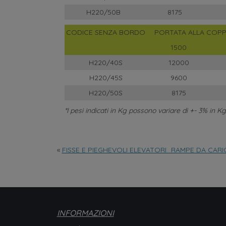
H220/50B
8175
CODICE SENZA BORDO
PORTATA ALLA COPPI
1500
H220/40S
12000
H220/45S
9600
H220/50S
8175
*I pesi indicati in Kg possono variare di +- 3% in Kg
«
FISSE E PIEGHEVOLI ELEVATORI_RAMPE DA CAR
INFORMAZIONI