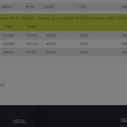
8800
9535
5000
500
58
A in KG AL PASSO
LUNG. (mm)
LARG. INTERNA (mm)
LARG. EST
1750
2000
12000
12000
4000
500
58
12000
12000
4500
500
58
8800
9535
5000
500
58
ICO
NO
MENU