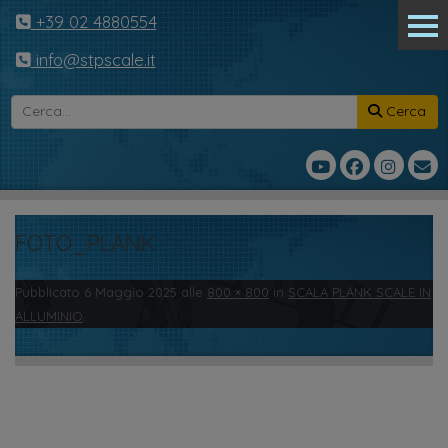
+39 02 4880554
info@stpscale.it
Cerca
FOTO_PLANK
Pubblicato
6 Maggio 2025
alle
800 × 800
in
SCALA PLANK SCALE IN
ALLUMINIO
.
← Precedente