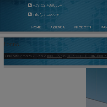
+39 02 4880554
info@stpscale.it
HOME
AZIENDA
PRODOTTI
MAN
fiorino
Pubblicato
2 Marzo 2022
alle
800 × 1227
in
FIORINO D.LGS. 81/2008 P