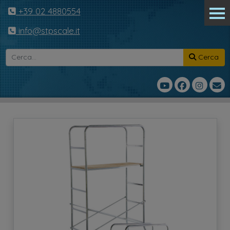
+39 02 4880554
info@stpscale.it
Cerca