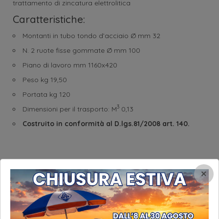
trattamento di zincatura elettrolitica
Caratteristiche:
Montanti in tubo tondo d’acciaio Ø mm 32
N. 2 ruote fisse gommate Ø mm 100
Piano di lavoro mm 1160x420
Peso kg 19,50
Portata kg 120
3
Dimensioni per il trasporto: M
0,13
Costruito in conformità al D.lgs.81/2008 art. 140.
×