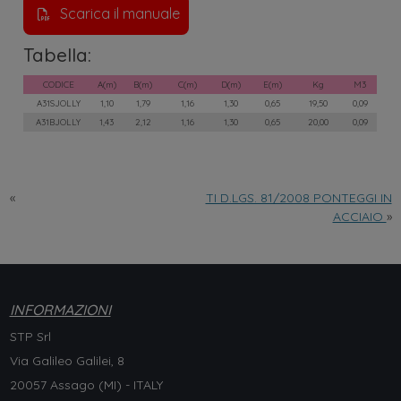
Scarica il manuale
Tabella:
«
TI D.LGS. 81/2008 PONTEGGI IN
ACCIAIO
»
INFORMAZIONI
STP Srl
Via Galileo Galilei, 8
20057 Assago (MI) - ITALY