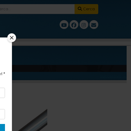
Cerca
rl
*
Successivo →