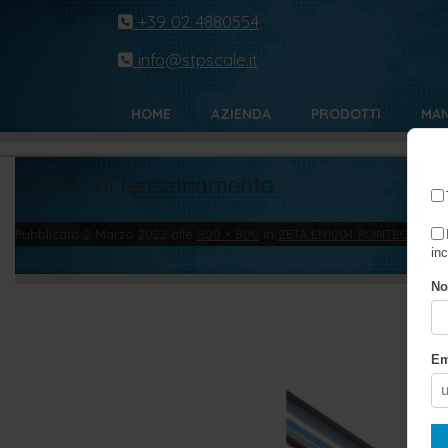
+39 02 4880554
info@stpscale.it
HOME
AZIENDA
PRODOTTI
MAN
Gruppo di tensionamento
Pubblicato
2 Marzo 2022
alle
800 × 800
in
ZETA EN1004 PONTEGGI IN 
inc
← Precedente
N
Em