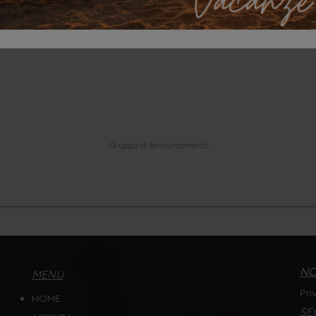
Gruppo di tensionamento
NO
MENU
Pri
HOME
SE