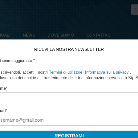
UALI
NEWS
DOVE SIAMO
CONTATTACI
RICEVI LA NOSTRA NEWSLETTER
Tienimi aggiornato
*
ACCIAIO
.
Iscrivendoti, accetti i nostri
Termini di utilizzoe l'Informativa sulla privacy
,
luso l'uso dei cookie e il trasferimento delle tue informazioni personali a Stp S
ome
*
ail
*
REGISTRAMI