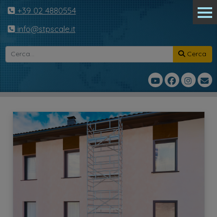
+39 02 4880554
info@stpscale.it
Cerca