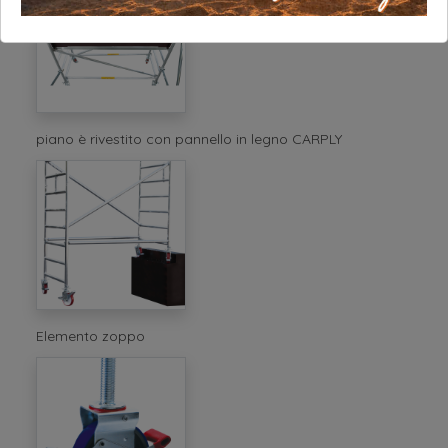
piano è rivestito con pannello in legno CARPLY
Elemento zoppo