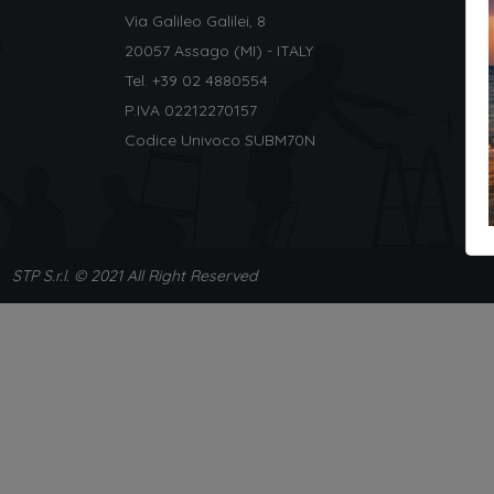
Via Galileo Galilei, 8
20057 Assago (MI) - ITALY
Tel. +
39 02 4880554
P.IVA 02212270157
Codice Univoco SUBM70N
STP S.r.l. © 2021 All Right Reserved