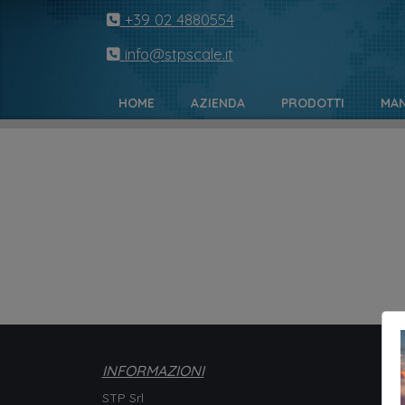
+39 02 4880554
info@stpscale.it
HOME
AZIENDA
PRODOTTI
MAN
INFORMAZIONI
STP Srl