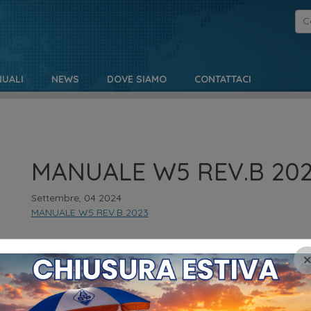
UALI
NEWS
DOVE SIAMO
CONTATTACI
MANUALE W5 REV.B 20
Settembre, 04 2024
MANUALE W5 REV.B 2023
NO
MENU
Pr
HOME