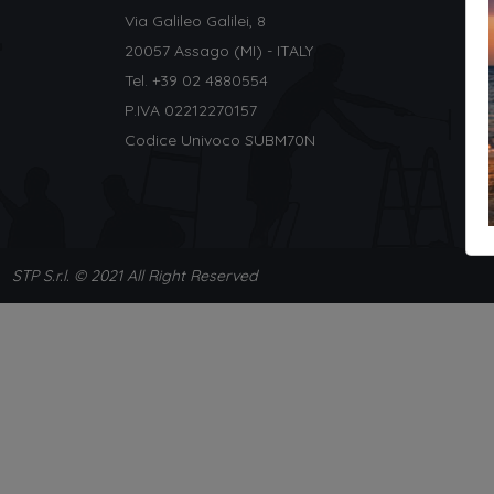
Via Galileo Galilei, 8
20057 Assago (MI) - ITALY
Tel. +
39 02 4880554
P.IVA 02212270157
Codice Univoco SUBM70N
STP S.r.l. © 2021 All Right Reserved