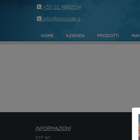
+39 02 4880554
info@stpscale.it
HOME
AZIENDA
PRODOTTI
MAN
INFORMAZIONI
STP Srl