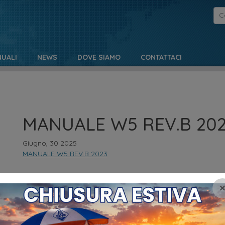
UALI
NEWS
DOVE SIAMO
CONTATTACI
MANUALE W5 REV.B 20
Giugno, 30 2025
MANUALE W5 REV.B 2023
NO
MENU
Pr
HOME