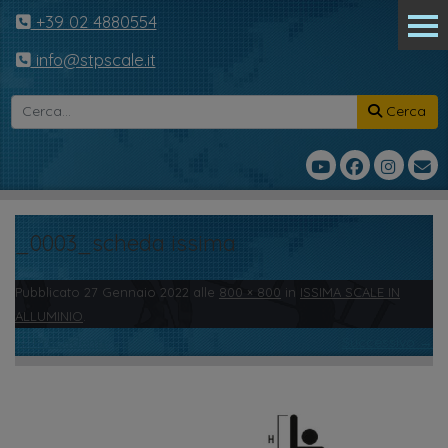
+39 02 4880554
info@stpscale.it
Cerca
_0003_scheda issima
Pubblicato
27 Gennaio 2022
alle
800 × 800
in
ISSIMA SCALE IN
ALLUMINIO
.
← Precedente
Successivo →