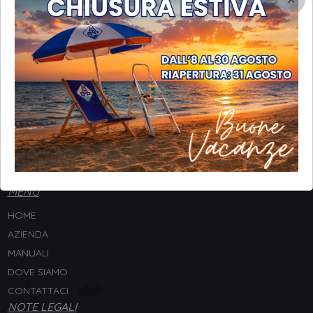
×
INFORMAZIONI
STP Srl
Via Galileo Galilei, 8
20057 Assago (MI) - ITALY
Tel. +
39 02 4880554
P.IVA 02212270157
Codice Univoco SUBM70N
MENU
HOME
AZIENDA
MANUALI
DOVE SIAMO
CONTATTACI
NOTE LEGALI