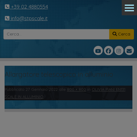
+39 02 4880554
info@stpscale.it
Cerca
Allargatore telescopico in alluminio
Pubblicato
27 Gennaio 2022
alle
800 × 800
in
OLIVIA PIANI EN131
SCALE IN ALLUMINIO
.
Successivo →