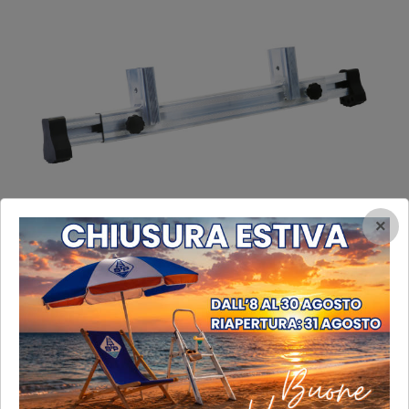
×
Allargatore telescopico
in alluminio
Allargatore telescopico
in alluminio