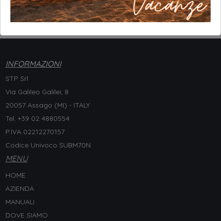
INFORMAZIONI
STP Srl
Via Galileo Galilei, 8
20057 Assago (MI) - ITALY
Tel. +
39 02 4880554
P.IVA 02212270157
Codice Univoco SUBM70N
MENU
HOME
AZIENDA
MANUALI
DOVE SIAMO