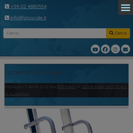
+39 02 4880554
info@stpscale.it
Cerca
Optional Corrimano
Pubblicato
5 Aprile 2022
alle
800 × 800
in
OLIVIA PIANI EN131 SCALE
IN ALLUMINIO
.
← Precedente
Successivo →