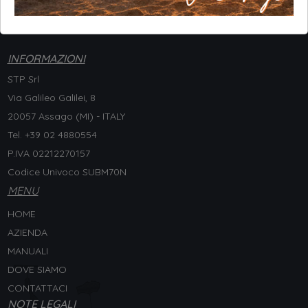
INFORMAZIONI
STP Srl
Via Galileo Galilei, 8
20057 Assago (MI) - ITALY
Tel. +
39 02 4880554
P.IVA 02212270157
Codice Univoco SUBM70N
MENU
HOME
AZIENDA
MANUALI
DOVE SIAMO
CONTATTACI
NOTE LEGALI