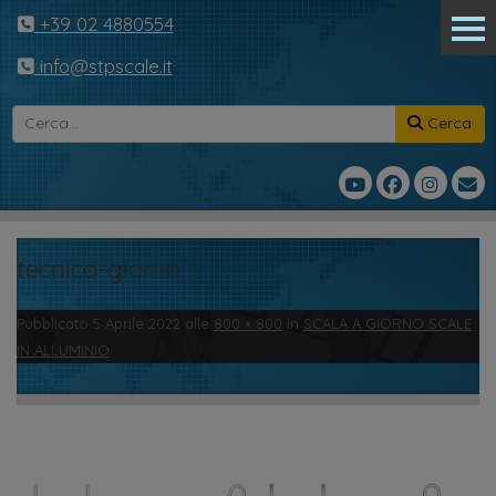
+39 02 4880554
info@stpscale.it
Cerca
tecnico-giorno
Pubblicato
5 Aprile 2022
alle
800 × 800
in
SCALA A GIORNO SCALE
IN ALLUMINIO
.
← Precedente