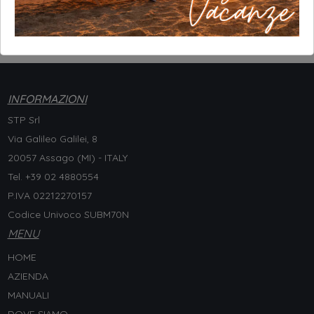
Scala d’Accesso
INFORMAZIONI
STP Srl
Via Galileo Galilei, 8
20057 Assago (MI) - ITALY
Tel. +
39 02 4880554
P.IVA 02212270157
Codice Univoco SUBM70N
MENU
HOME
AZIENDA
MANUALI