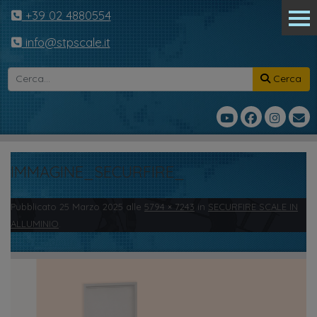
+39 02 4880554
info@stpscale.it
Cerca
IMMAGINE_SECURFIRE_
Pubblicato
25 Marzo 2025
alle
5794 × 7243
in
SECURFIRE SCALE IN
ALLUMINIO
.
← Precedente