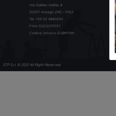
Via Galileo Galilei, 8
20057 Assago (MI) - ITALY
Tel. +
39 02 4880554
P.IVA 02212270157
Codice Univoco SUBM70N
STP S.r.l. © 2021 All Right Reserved