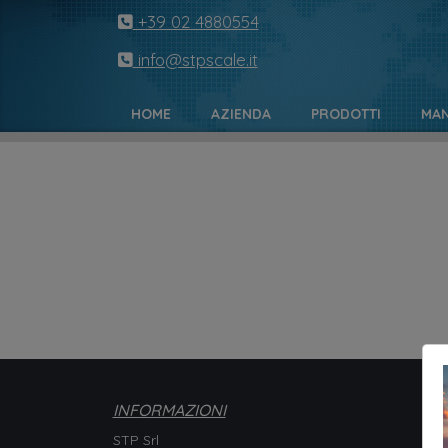
+39 02 4880554
info@stpscale.it
HOME
AZIENDA
PRODOTTI
MAN
INFORMAZIONI
STP Srl