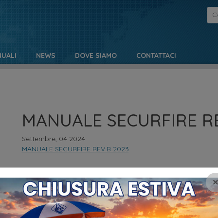
UALI
NEWS
DOVE SIAMO
CONTATTACI
MANUALE SECURFIRE RE
Settembre, 04 2024
MANUALE SECURFIRE REV.B 2023
NO
MENU
Pr
HOME