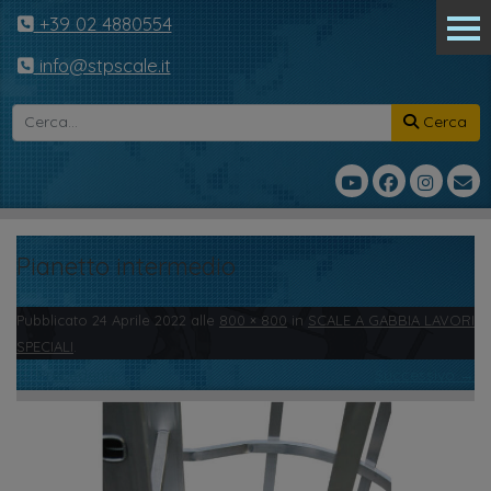
+39 02 4880554
info@stpscale.it
Cerca
Pianetto intermedio
Pubblicato
24 Aprile 2022
alle
800 × 800
in
SCALE A GABBIA LAVORI
SPECIALI
.
← Precedente
Successivo →