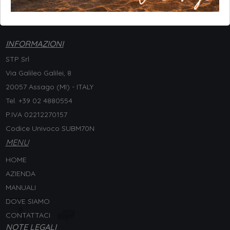
INFORMAZIONI
STP Srl
Via Galileo Galilei, 8
20057 Assago (MI) - ITALY
Tel. +
39 02 4880554
P.IVA 02212270157
Codice Univoco SUBM70N
MENU
HOME
AZIENDA
MANUALI
DOVE SIAMO
CONTATTACI
NOTE LEGALI