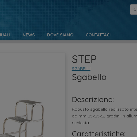
UALI
NEWS
DOVE SIAMO
CONTATTACI
STEP
SGABELLI
Sgabello
Descrizione:
Robusto sgabello realizzato inter
da mm 25x25x2, gradini in allu
richiesta.
Caratteristiche: