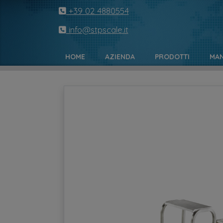
+39 02 4880554
info@stpscale.it
HOME
AZIENDA
PRODOTTI
MAN