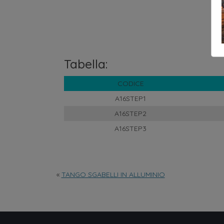
Tabella:
CODICE
A16STEP1
A16STEP2
A16STEP3
«
TANGO SGABELLI IN ALLUMINIO