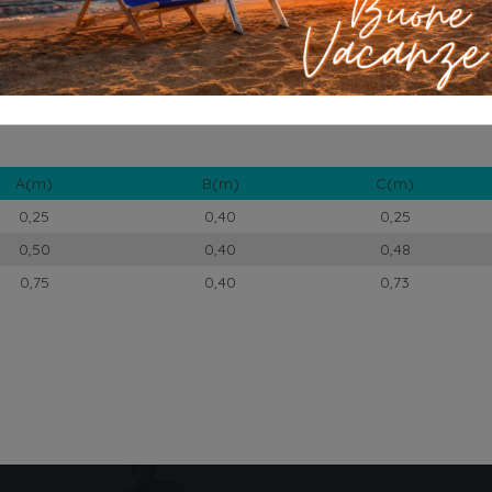
A(m)
B(m)
C(m)
0,25
0,40
0,25
0,50
0,40
0,48
0,75
0,40
0,73