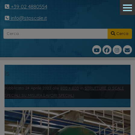
+39 02 4880554
info@stpscale.it
Cerca
ls
Pubblicato
24 Aprile 2022
alle
800 × 800
in
STRUTTURE O SCALE
SPECIALI SU MISURA LAVORI SPECIALI
.
← Precedente
Successivo →