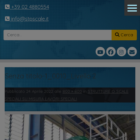
+39 02 4880554
info@stpscale.it
Cerca
Senza titolo-1_0010_Livello 2
Pubblicato
24 Aprile 2022
alle
800 × 800
in
STRUTTURE O SCALE
SPECIALI SU MISURA LAVORI SPECIALI
.
← Precedente
Successivo →