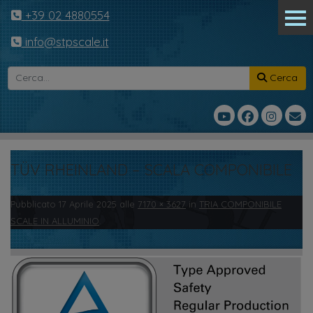
+39 02 4880554
info@stpscale.it
Cerca
TÜV RHEINLAND – SCALA COMPONIBILE
Pubblicato
17 Aprile 2025
alle
7170 × 3627
in
TRIA COMPONIBILE
SCALE IN ALLUMINIO
.
← Precedente