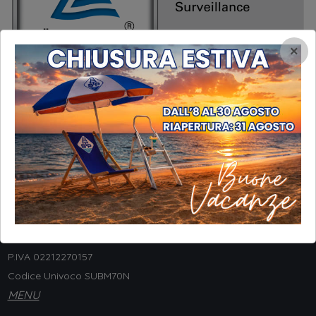
×
INFORMAZIONI
STP Srl
Via Galileo Galilei, 8
20057 Assago (MI) - ITALY
Tel. +
39 02 4880554
P.IVA 02212270157
Codice Univoco SUBM70N
MENU