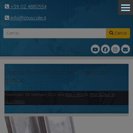
+39 02 4880554
info@stpscale.it
Cerca
Dispositivo antisfilo dei tronchi con
gancio
Pubblicato
28 Gennaio 2022
alle
800 × 800
in
TRIA SCALE IN
ALLUMINIO
.
← Precedente
Successivo →