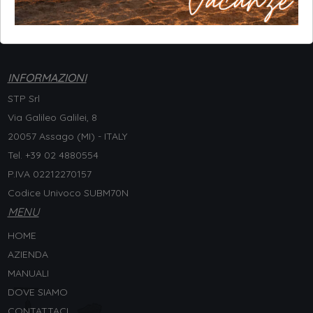
INFORMAZIONI
STP Srl
Via Galileo Galilei, 8
20057 Assago (MI) - ITALY
Tel. +
39 02 4880554
P.IVA 02212270157
Codice Univoco SUBM70N
MENU
HOME
AZIENDA
MANUALI
DOVE SIAMO
CONTATTACI