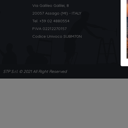
Via Galileo Galilei, 8
20057 Assago (MI) - ITALY
Tel. +
39 02 4880554
P.IVA 02212270157
Codice Univoco SUBM70N
STP S.r.l. © 2021 All Right Reserved