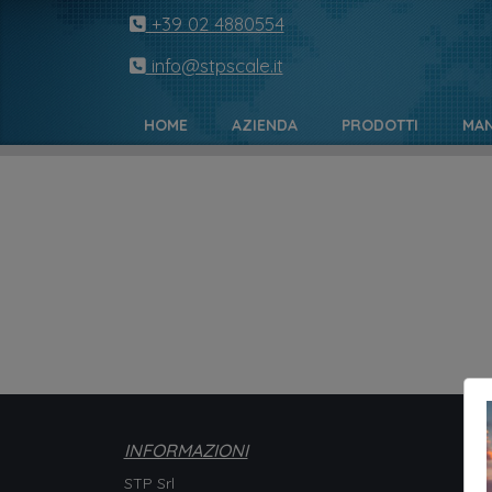
+39 02 4880554
info@stpscale.it
HOME
AZIENDA
PRODOTTI
MAN
INFORMAZIONI
STP Srl