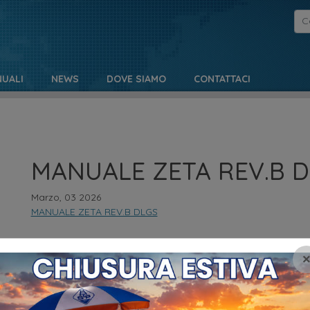
UALI
NEWS
DOVE SIAMO
CONTATTACI
MANUALE ZETA REV.B 
Marzo, 03 2026
MANUALE ZETA REV.B DLGS
NO
MENU
Pr
HOME