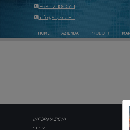
+39 02 4880554
info@stpscale.it
HOME
AZIENDA
PRODOTTI
MAN
INFORMAZIONI
STP Srl