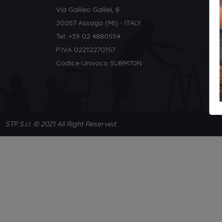
Via Galileo Galilei, 8
20057 Assago (MI) - ITALY
Tel. +
39 02 4880554
P.IVA 02212270157
Codice Univoco SUBM70N
STP S.r.l. © 2021 All Right Reserved