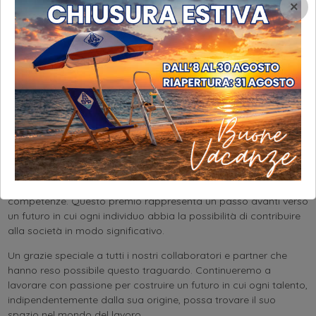
×
premio “Welcome 2023”
dall’
UNHCR
,
l’Agenzia ONU per i
Rifugiati,
per il nostro impegno verso una società più inclusiva.
Questo riconoscimento sottolinea l’opportunità di lavoro e
integrazione per i rifugiati, per evidenziare l’importanza di creare
opportunità lavorative eque e accessibili per tutti,
indipendentemente dal loro background con l’obbietivo di
innovazione e crescita nel mondo del lavoro. 🌍
Questo premio celebra le aziende e le organizzazioni che si
distinguono nell’integrare i rifugiati nel mondo del lavoro e altro.
L’impegno di STP è quello di continuare a creare opportunità
lavorative, non solo per migliorare la vita delle persone coinvolte
ma di arricchire la comunità con nuove prospettive e
competenze. Questo premio rappresenta un passo avanti verso
un futuro in cui ogni individuo abbia la possibilità di contribuire
alla società in modo significativo.
Un grazie speciale a tutti i nostri collaboratori e partner che
hanno reso possibile questo traguardo. Continueremo a
lavorare con passione per costruire un futuro in cui ogni talento,
indipendentemente dalla sua origine, possa trovare il suo
spazio nel mondo del lavoro.