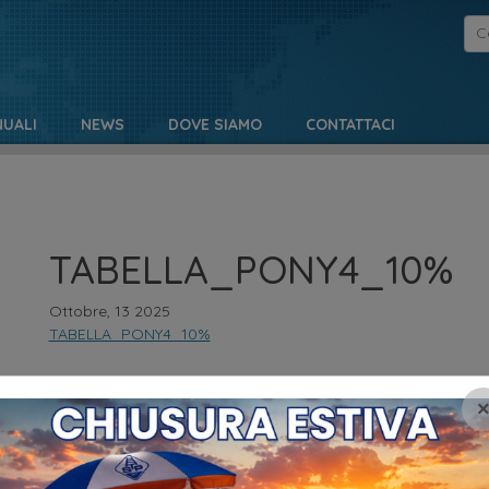
UALI
NEWS
DOVE SIAMO
CONTATTACI
TABELLA_PONY4_10%
Ottobre, 13 2025
TABELLA_PONY4_10%
NO
MENU
Pr
HOME