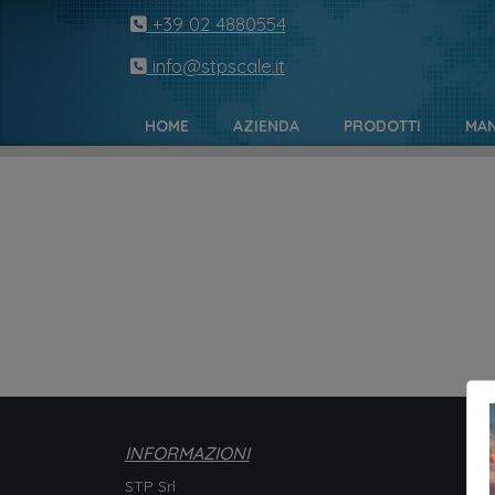
+39 02 4880554
info@stpscale.it
HOME
AZIENDA
PRODOTTI
MAN
INFORMAZIONI
STP Srl