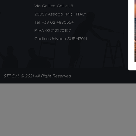
Via Galileo Galilei, 8
20057 Assago (MI) - ITALY
Tel. +
39 02 4880554
P.IVA 02212270157
Codice Univoco SUBM70N
STP S.r.l. © 2021 All Right Reserved