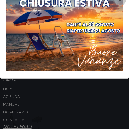
×
INFORMAZIONI
STP Srl
Via Galileo Galilei, 8
20057 Assago (MI) - ITALY
Tel. +
39 02 4880554
P.IVA 02212270157
Codice Univoco SUBM70N
MENU
HOME
AZIENDA
MANUALI
DOVE SIAMO
CONTATTACI
NOTE LEGALI