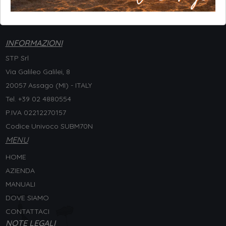
INFORMAZIONI
STP Srl
Via Galileo Galilei, 8
20057 Assago (MI) - ITALY
Tel. +
39 02 4880554
P.IVA 02212270157
Codice Univoco SUBM70N
MENU
HOME
AZIENDA
MANUALI
DOVE SIAMO
CONTATTACI
NOTE LEGALI