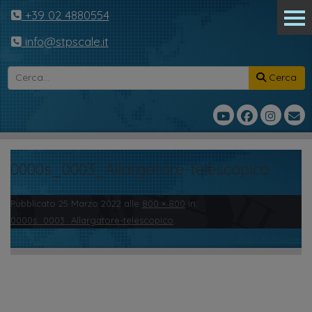
+39 02 4880554
info@stpscale.it
Cerca
0000s_0003_Allargatore-telescopico
Pubblicato
25 Marzo 2022
alle
800 × 800
in
0000s_0003_Allargatore-telescopico
.
← Precedente
Successivo →