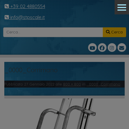
+39 02 4880554
info@stpscale.it
Cerca
_0000_Corrimano
Pubblicato
27 Gennaio 2022
alle
800 × 800
in
_0000_Corrimano
.
← Precedente
Successivo →