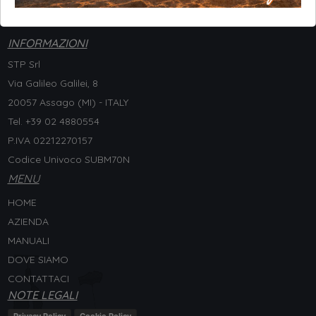
INFORMAZIONI
STP Srl
Via Galileo Galilei, 8
20057 Assago (MI) - ITALY
Tel. +
39 02 4880554
P.IVA 02212270157
Codice Univoco SUBM70N
MENU
HOME
AZIENDA
MANUALI
DOVE SIAMO
CONTATTACI
NOTE LEGALI