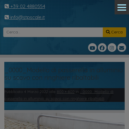
+39 02 4880554
info@stpscale.it
Cerca
_0000_Modello di passerella in alluminio
su scavo con ringhiere ribaltabili
Pubblicato
4 Marzo 2022
alle
800 × 800
in
_0000_Modello di
passerella in alluminio su scavo con ringhiere ribaltabili
.
← Precedente
Successivo →