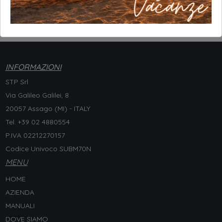
ribaltabili
INFORMAZIONI
STP Srl
Via Galileo Galilei, 8
20057 Assago (MI) - ITALY
Tel. +
39 02 4880554
P.IVA 02212270157
Codice Univoco SUBM70N
MENU
HOME
AZIENDA
MANUALI
DOVE SIAMO