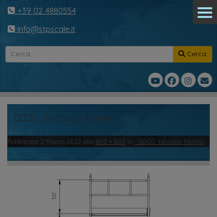
+39 02 4880554
info@stpscale.it
Cerca
_0000_tecnico-fiorino
Pubblicato
2 Marzo 2022
alle
800 × 800
in
_0000_tecnico-fiorino
.
← Precedente
Successivo →