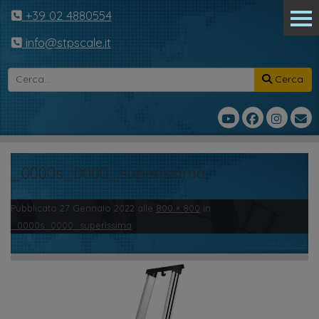
+39 02 4880554
info@stpscale.it
Cerca
_0000s_0000_superissima
Pubblicato
27 Gennaio 2022
alle
800 × 800
in
_0000s_0000_superissima
.
← Precedente
Successivo →