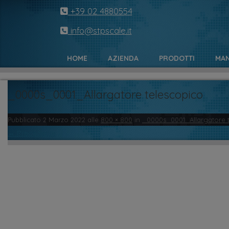
+39 02 4880554
info@stpscale.it
HOME
AZIENDA
PRODOTTI
MAN
_0000s_0001_Allargatore telescopico
Pubblicato
2 Marzo 2022
alle
800 × 800
in
_0000s_0001_Allargatore 
← Precedente