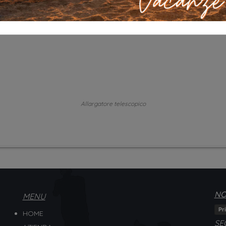
Allargatore telescopico
NO
MENU
Pr
HOME
SE