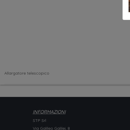
Allargatore telescopico
INFORMAZIONI
STP Srl
Via Galileo Galilei, 8