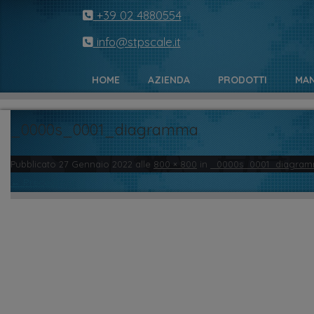
+39 02 4880554
info@stpscale.it
HOME
AZIENDA
PRODOTTI
MAN
_0000s_0001_diagramma
Pubblicato
27 Gennaio 2022
alle
800 × 800
in
_0000s_0001_diagra
← Precedente