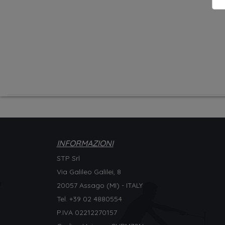
INFORMAZIONI
STP Srl
Via Galileo Galilei, 8
20057 Assago (MI) - ITALY
Tel. +
39 02 4880554
P.IVA 02212270157