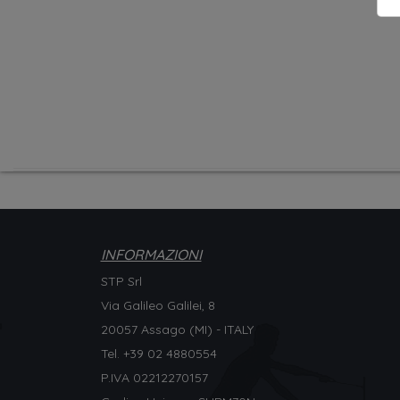
INFORMAZIONI
STP Srl
Via Galileo Galilei, 8
20057 Assago (MI) - ITALY
Tel. +
39 02 4880554
P.IVA 02212270157