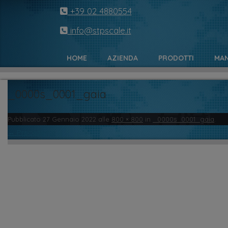
+39 02 4880554
info@stpscale.it
HOME
AZIENDA
PRODOTTI
MAN
_0000s_0001_gaia
Pubblicato
27 Gennaio 2022
alle
800 × 800
in
_0000s_0001_gaia
.
← Precedente