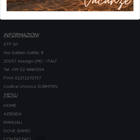
INFORMAZIONI
STP Srl
Via Galileo Galilei, 8
20057 Assago (MI) - ITALY
Tel. +
39 02 4880554
P.IVA 02212270157
Codice Univoco SUBM70N
MENU
HOME
AZIENDA
MANUALI
DOVE SIAMO
CONTATTACI