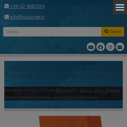
+39 02 4880554
info@stpscale.it
Cerca
_0000s_0001_Sezione attacco gradino
montante con rinforzo anti-dissesto
Pubblicato
2 Marzo 2022
alle
800 × 800
in
_0000s_0001_Sezione
attacco gradino montante con rinforzo anti-dissesto
.
← Precedente
Successivo →