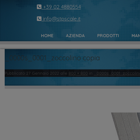
+39 02 4880554
info@stpscale.it
HOME
AZIENDA
PRODOTTI
MAN
_0000s_0001_zoccolino copia
Pubblicato
27 Gennaio 2022
alle
800 × 800
in
_0000s_0001_zoccolin
← Precedente