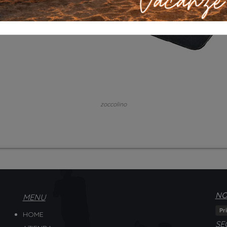
zoccolino
NO
MENU
Pr
HOME
SE