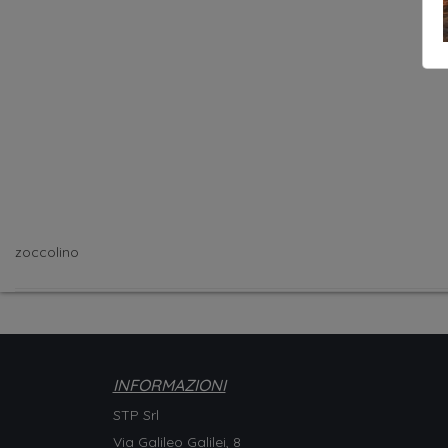
zoccolino
INFORMAZIONI
STP Srl
Via Galileo Galilei, 8